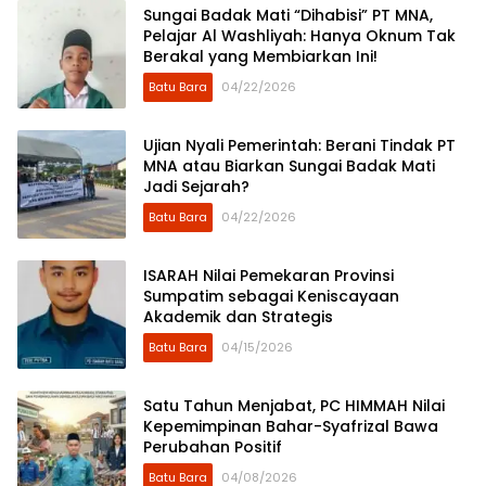
Sungai Badak Mati “Dihabisi” PT MNA,
Pelajar Al Washliyah: Hanya Oknum Tak
Berakal yang Membiarkan Ini!
Batu Bara
04/22/2026
Ujian Nyali Pemerintah: Berani Tindak PT
MNA atau Biarkan Sungai Badak Mati
Jadi Sejarah?
Batu Bara
04/22/2026
ISARAH Nilai Pemekaran Provinsi
Sumpatim sebagai Keniscayaan
Akademik dan Strategis
Batu Bara
04/15/2026
​Satu Tahun Menjabat, PC HIMMAH Nilai
Kepemimpinan Bahar-Syafrizal Bawa
Perubahan Positif
Batu Bara
04/08/2026