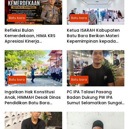
Batu bara
Batu bara
Refleksi Bulan
Ketua ISARAH Kabupaten
Kemerdekaan, HIMA KRS
Batu Bara Berikan Materi
Apresiasi Kinerja
Kepemimpinan kepada
Kemanusiaan dan
Pengurus OSIS SMP se-
Kamtibmas Kapolres Batu
Kabupaten Batu Bara
Bara AKBP Dony Satria
Wicaksono
Batu bara
Batu bara
Ingatkan Hak Konstitusi
PC IPA Talawi Pasang
Anak, HIMMAH Desak Dinas
Badan Dukung PW IPA
Pendidikan Batu Bara
Sumut Selamatkan Sungai
Benahi Pelayanan
Badak Mati