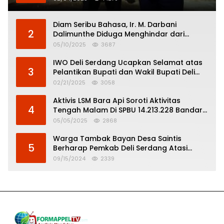
Diam Seribu Bahasa, Ir. M. Darbani
2
Dalimunthe Diduga Menghindar dari
Pertanggungjawaban Politik
05/10/2025
3687
IWO Deli Serdang Ucapkan Selamat atas
3
Pelantikan Bupati dan Wakil Bupati Deli
Serdang
02/21/2025
3058
Aktivis LSM Bara Api Soroti Aktivitas
4
Tengah Malam Di SPBU 14.213.228 Bandar
Tinggi
05/05/2025
2868
Warga Tambak Bayan Desa Saintis
5
Berharap Pemkab Deli Serdang Atasi
Banjir
09/15/2024
2339