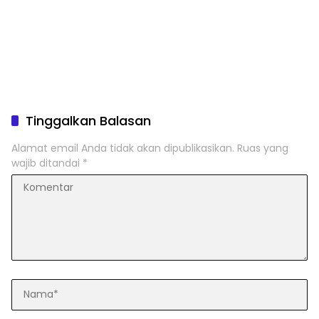
Tinggalkan Balasan
Alamat email Anda tidak akan dipublikasikan.
Ruas yang
wajib ditandai
*