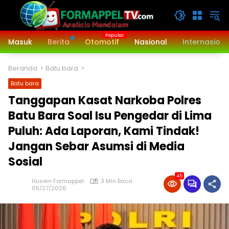
Langsung
ke
konten
Masuk
Berita
Otomotif
Nasional
Internasiona
Beranda
Batu bara
Batu bara
Tanggapan Kasat Narkoba Polres
Batu Bara Soal Isu Pengedar di Lima
Puluh: Ada Laporan, Kami Tindak!
Jangan Sebar Asumsi di Media
Sosial
45
Husein Formappel
3 Min Baca
05/27/2026