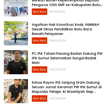
Berikan Materi Kepemimpinan kepada
Pengurus OSIS SMP se-Kabupaten Batu
Bara
Batu Bara
06/18/2026
Ingatkan Hak Konstitusi Anak, HIMMAH
Desak Dinas Pendidikan Batu Bara
Benahi Pelayanan
Batu Bara
06/05/2026
PC IPA Talawi Pasang Badan Dukung PW
IPA Sumut Selamatkan Sungai Badak
Mati
Batu Bara
04/22/2026
Ketua Rayon IPA tanjung tiram Dukung
Seruan Jumat Keramat PW IPA Sumut di
Mapolda: Pelajar Al Washliyah Siap
“Kepung” Penimbun Sungai Badak Mati.
Batu Bara
04/22/2026