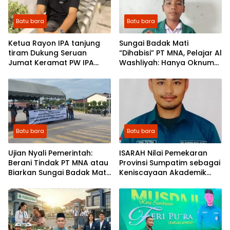
Batu bara
Batu bara
Ketua Rayon IPA tanjung
Sungai Badak Mati
tiram Dukung Seruan
“Dihabisi” PT MNA, Pelajar Al
Jumat Keramat PW IPA
Washliyah: Hanya Oknum
Sumut di Mapolda: Pelajar
Tak Berakal yang
Al Washliyah Siap “Kepung”
Membiarkan Ini!
Penimbun Sungai Badak
Mati.
Batu bara
Batu bara
Ujian Nyali Pemerintah:
ISARAH Nilai Pemekaran
Berani Tindak PT MNA atau
Provinsi Sumpatim sebagai
Biarkan Sungai Badak Mati
Keniscayaan Akademik
Jadi Sejarah?
dan Strategis