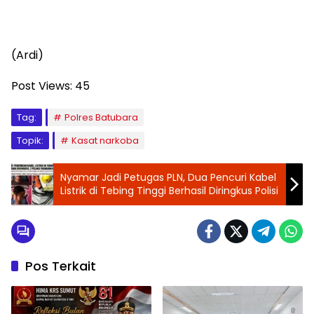
(Ardi)
Post Views:
45
Tag:
Polres Batubara
Topik:
Kasat narkoba
Nyamar Jadi Petugas PLN, Dua Pencuri Kabel
Listrik di Tebing Tinggi Berhasil Diringkus Polisi
Pos Terkait